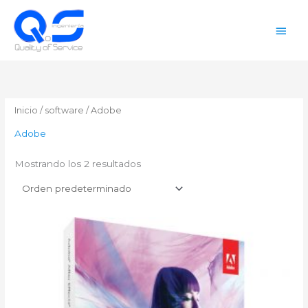
Ir
Men
al
contenido
princ
Inicio
/
software
/ Adobe
Adobe
Mostrando los 2 resultados